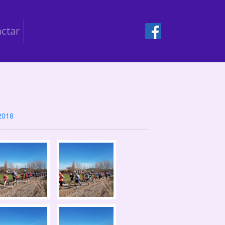
ctar
2018